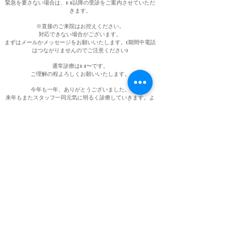
緊急を要さない場合は、1/4以降の受診をご案内させていただ
きます。
※直接のご来院はお控えください。
対応できない場合がございます。
まずはメールかメッセージをお願いいたします。(期間中電話
はつながりませんのでご注意ください)
通常診療は1/4〜です。
ご理解の程よろしくお願いいたします。
今年も一年、ありがとうございました。
来年もまたスタッフ一同元気に明るく診療していきます。よ
ろしくお願いします。
医療法人社団 光和会
林歯科医院
院長 林茂雄
林歯科医院
2021
HAYASHI DENTAL CLINIC
医療法人社 光和会 林歯科医院 静岡県浜松市東区半田町841-1